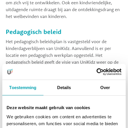
om zich vrij te ontwikkelen. Ook een kindvriendelijke,
uitdagende ruimte draagt bij aan de ontdekkingsdrang en
het welbevinden van kinderen.
Pedagogisch beleid
Het pedagogisch beleidsplan is vastgesteld voor de
kinderdagverblijven van UniKidz. Aanvullend is er per
locatie een pedagogisch werkplan opgesteld. Het
pedagogisch beleid geeft de visie van UniKidz weer op de
ontwikkeling en opvoeding van kinderen. Het beschrijft de
richtlijnen en werkwijzen die zorgen voor een veilige,
liefdevolle en stimulerende omgeving. Minimaal eenmaal
Toestemming
Details
Over
per jaar wordt het beleid geëvalueerd en waar nodig
bijgesteld, zodat het blijft aansluiten op de praktijk en de
wijze waarop wij met kinderen omgaan. Dit doen wij
Deze website maakt gebruik van cookies
samen met onze professionals en ouders. Zo waarborgen
We gebruiken cookies om content en advertenties te
we continu de kwaliteit binnen onze opvang.
personaliseren, om functies voor social media te bieden