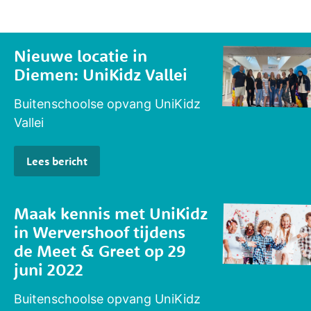
Widgets
Actueel
Nieuwe locatie in
Diemen: UniKidz Vallei
Buitenschoolse opvang UniKidz
Vallei
Lees
bericht
Maak kennis met UniKidz
in Wervershoof tijdens
de Meet & Greet op 29
juni 2022
Buitenschoolse opvang UniKidz