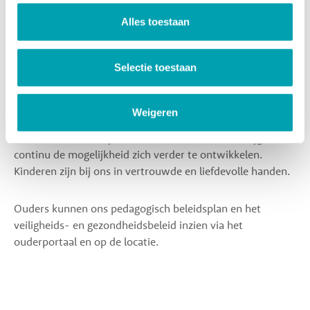
kinderen veilig kunnen spelen, ontdekken en groeien.
Alles toestaan
Professionele en betrokken
medewerkers
Selectie toestaan
Wij zetten hoog in als het gaat om de professionaliteit van
onze medewerkers en de kwaliteit van onze
Weigeren
dienstverlening. Onze enthousiaste en gediplomeerde
teams staan dichtbij de kinderen én ouders, en krijgen
continu de mogelijkheid zich verder te ontwikkelen.
Kinderen zijn bij ons in vertrouwde en liefdevolle handen.
Ouders kunnen ons pedagogisch beleidsplan en het
veiligheids- en gezondheidsbeleid inzien via het
ouderportaal en op de locatie.