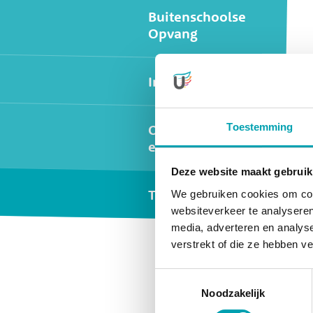
Buitenschoolse
Opvang
International
Toestemming
Oudercommissie
en Inspectie
Deze website maakt gebruik
Tarieven
We gebruiken cookies om cont
websiteverkeer te analyseren
Widgets
media, adverteren en analys
verstrekt of die ze hebben v
Toestemmingsselectie
Noodzakelijk