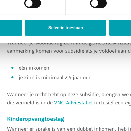
Bereken je kosten voor kind
Wat kinderopvang je kost, is afhankelijk van je persoo
Selectie toestaan
Subsidie
Wanneer je woonachtig bent in de gemeente Amstelv
aanmerking komen voor subsidie als je voldoet aan de
één inkomen
je kind is minimaal 2,5 jaar oud
Wanneer je recht hebt op deze subsidie, brengen we
die vermeld is in de
VNG Adviestabel
inclusief een
ei
Kinderopvangtoeslag
Wanneer er sprake is van een dubbel inkomen, heb je