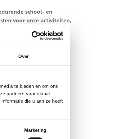
gedurende school- en
sten voor onze activiteiten,
 de opvangkosten. Het
k voor kinderen die daar
Over
wijk voor 2026:
 media te bieden en om ons
urtarief
ze partners voor social
12,26
nformatie die u aan ze heeft
13,00
12,35
12,35
Marketing