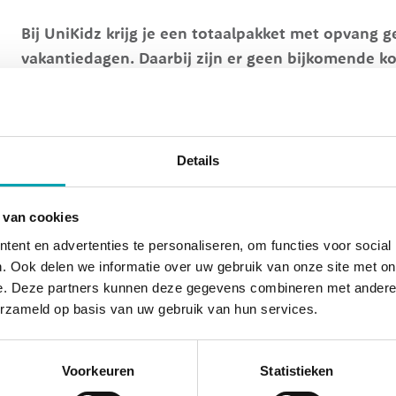
Bij UniKidz krijg je een totaalpakket met opvang 
vakantiedagen. Daarbij zijn er geen bijkomende ko
waar je normaal als ouder voor zou betalen náást
maakt bovendien bepaalde activiteiten toegankelij
normaal geen toegang toe zouden hebben.
Details
De tarieven bij UniKidz West
 van cookies
ent en advertenties te personaliseren, om functies voor social
Type opvang
U
. Ook delen we informatie over uw gebruik van onze site met on
Buitenschoolse opvang (52 weken)
€ 
e. Deze partners kunnen deze gegevens combineren met andere i
Buitenschoolse opvang (46 weken)
€ 
erzameld op basis van uw gebruik van hun services.
Peuteropvang (40 weken)
€ 
Kinderdagverblijf
€ 
Voorkeuren
Statistieken