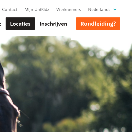
Contact
Mijn UniKidz
Werknemers
Nederlands
Rondleiding?
z
Locaties
Inschrijven