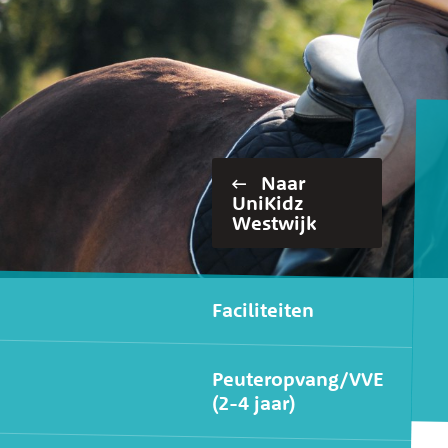
Naar
UniKidz
Westwijk
Secundair men
Faciliteiten
Peuteropvang/VVE
(2-4 jaar)