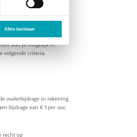
eropvang
nlijke situatie.
Alles toestaan
een kun je mogelijk in
 volgende criteria:
 de
ouder
bijdrage in rekening
gen
bijdrage van
€ 1 per uur.
 recht op