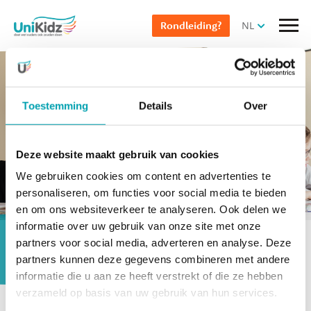
Overslaan
NL
Rondleiding?
en
naar
de
inhoud
gaan
Toestemming
Details
Over
Deze website maakt gebruik van cookies
We gebruiken cookies om content en advertenties te
Selecteer pagina
Naar UniKidz Steiger
personaliseren, om functies voor social media te bieden
en om ons websiteverkeer te analyseren. Ook delen we
informatie over uw gebruik van onze site met onze
Ophalen scholen
partners voor social media, adverteren en analyse. Deze
partners kunnen deze gegevens combineren met andere
informatie die u aan ze heeft verstrekt of die ze hebben
verzameld op basis van uw gebruik van hun services.