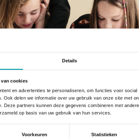
Ophalen schol
Details
 van cookies
u
ent en advertenties te personaliseren, om functies voor social
. Ook delen we informatie over uw gebruik van onze site met on
e. Deze partners kunnen deze gegevens combineren met andere i
erzameld op basis van uw gebruik van hun services.
Wij werken samen met een groot aantal scholen op I
Voorkeuren
Statistieken