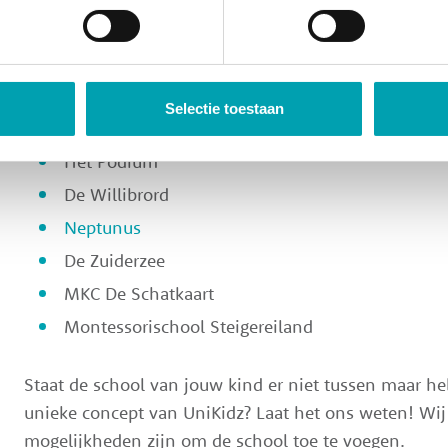
van de volgende scholen:
De Poseidon
De Archipel
Selectie toestaan
Laterna Magica
Het Podium
De Willibrord
Neptunus
De Zuiderzee
MKC De Schatkaart
Montessorischool Steigereiland
Staat de school van jouw kind er niet tussen maar heb
unieke concept van UniKidz? Laat het ons weten! Wij
mogelijkheden zijn om de school toe te voegen.