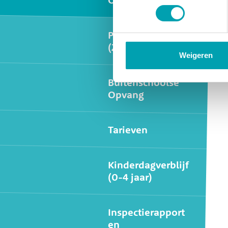
Peuteropvang/VVE
(2-4 jaar)
Weigeren
Buitenschoolse
Opvang
Tarieven
Kinderdagverblijf
(0-4 jaar)
Inspectierapport
en