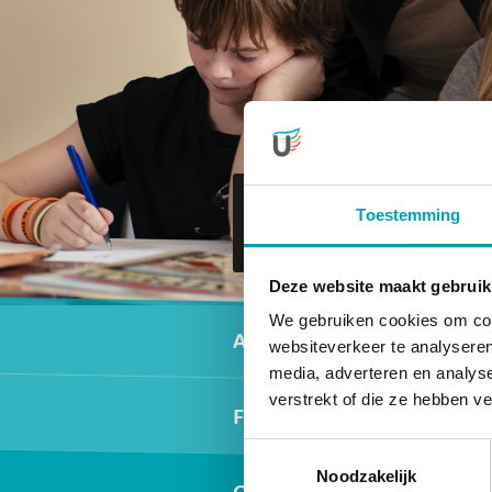
Naar
Toestemming
UniKidz
ParkHoek
Deze website maakt gebruik
Secundair men
We gebruiken cookies om cont
Activiteiten
websiteverkeer te analyseren
media, adverteren en analys
verstrekt of die ze hebben v
Fotogalerij
Toestemmingsselectie
Noodzakelijk
Ophalen scholen