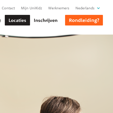
Contact
Mijn UniKidz
Werknemers
Nederlands
Rondleiding?
z
Locaties
Inschrijven