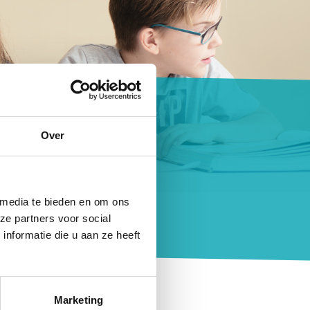
en
Over
 media te bieden en om ons
ze partners voor social
nformatie die u aan ze heeft
Jburg. We halen kinderen op
Marketing