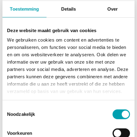
kinderen op een veilige manier hun gang kunnen gaan.
Toestemming
Details
Over
Omdat
onze locaties
zijn uitgerust met ruimtes als een
sportzaal, kookstudio, dans-/theaterzaal, STEAM
Makerspace, atelier en een buitenspeelruimte kunnen we
Deze website maakt gebruik van cookies
veel activiteiten op onze eigen locaties verzorgen.
We gebruiken cookies om content en advertenties te
personaliseren, om functies voor social media te bieden
Op onze kinderdagverblijven werken we met vaste
en om ons websiteverkeer te analyseren. Ook delen we
gezichten op de groep. Dit geeft vertrouwen en zorgt voor
informatie over uw gebruik van onze site met onze
geborgenheid.
Onze pedagogisch medewerkers
zorgen
partners voor social media, adverteren en analyse. Deze
voor een prettige sfeer zodat kinderen zich snel
partners kunnen deze gegevens combineren met andere
thuisvoelen bij UniKidz. Ons team bestaat uit bevlogen
informatie die u aan ze heeft verstrekt of die ze hebben
MBO-, HBO- en WO-gediplomeerde medewerkers, met
verzameld op basis van uw gebruik van hun services.
ieder zijn eigen specialisme. Denk daarbij aan bijvoorbeeld
een creatief therapeut, dans- en theaterdocent, sport- en
bewegingsleider, verpleegkundige en pedagogisch coaches.
Toestemmingsselectie
Noodzakelijk
Voorkeuren