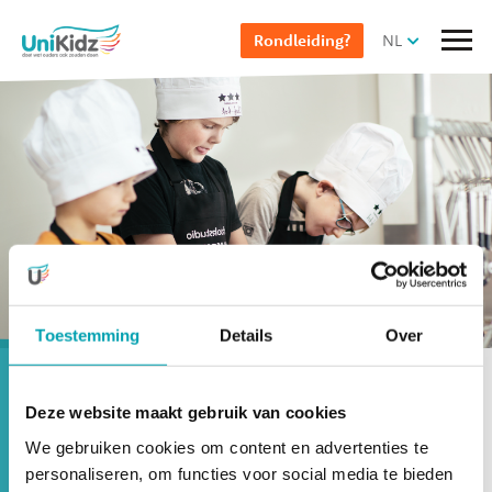
Overslaan
NL
Rondleiding?
en
naar
de
inhoud
gaan
Selecteer pagina
Naar opvang
Toestemming
Details
Over
Gezonde Voeding
Deze website maakt gebruik van cookies
Dagelijks gezonde voeding voor de
We gebruiken cookies om content en advertenties te
broodnodige energie
personaliseren, om functies voor social media te bieden