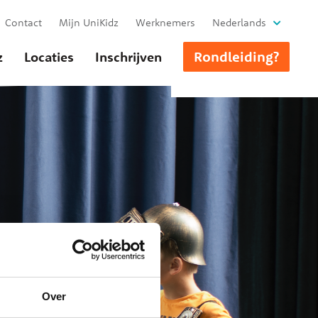
Contact
Mijn UniKidz
Werknemers
Nederlands
Rondleiding?
z
Locaties
Inschrijven
Over