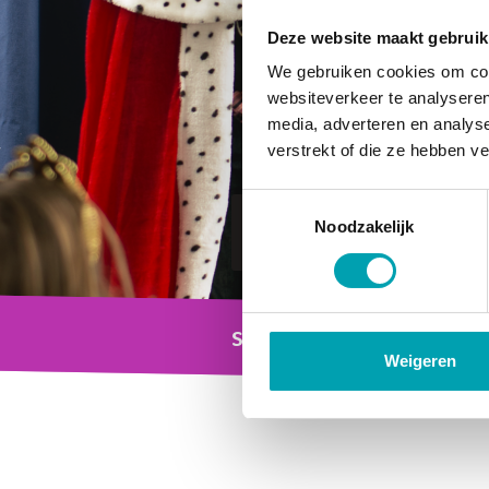
Deze website maakt gebruik
We gebruiken cookies om cont
websiteverkeer te analyseren
media, adverteren en analys
verstrekt of die ze hebben v
Toestemmingsselectie
Naar
Noodzakelijk
activiteiten
Secundair men
SoulKidz
Weigeren
Widgets