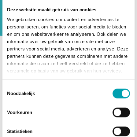
oudercommissie aan UniKidz. Elk jaar
Deze website maakt gebruik van cookies
wordt onze opvang beoordeeld door de
We gebruiken cookies om content en advertenties te
GGD Inspectie Kinderopvang.
personaliseren, om functies voor social media te bieden
en om ons websiteverkeer te analyseren. Ook delen we
informatie over uw gebruik van onze site met onze
partners voor social media, adverteren en analyse. Deze
UniKidz werkt harmonieus samen met onze actieve
partners kunnen deze gegevens combineren met andere
oudercommissie. De oudercommissie behartigt de
informatie die u aan ze heeft verstrekt of die ze hebben
belangen van alle ouders van UniKidz. Alle vragen,
verzameld op basis van uw gebruik van hun services.
suggesties, ideeën en opmerkingen kunnen via de
oudercommissie worden voorgelegd aan de directie. Doel
Toestemmingsselectie
is om zo de ouders een heldere stem te geven in de
Noodzakelijk
opvangomgeving van hun kind(eren) en om met elkaar
opvang en talentontwikkeling steeds beter vorm te
Voorkeuren
geven. Heb je vragen, suggesties, ideeën of opmerkingen?
Laat het de oudercommissie weten door een mail te
sturen naar
informatie@unikidz.nl
.
Statistieken