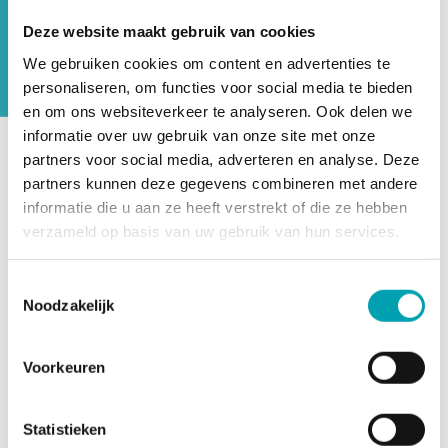
oudercommissie aan UniKidz. Elk jaar
Deze website maakt gebruik van cookies
wordt onze opvang beoordeeld door de
We gebruiken cookies om content en advertenties te
GGD Inspectie Kinderopvang.
personaliseren, om functies voor social media te bieden
en om ons websiteverkeer te analyseren. Ook delen we
informatie over uw gebruik van onze site met onze
partners voor social media, adverteren en analyse. Deze
UniKidz werkt harmonieus samen met onze actieve
partners kunnen deze gegevens combineren met andere
oudercommissie. De oudercommissie behartigt de
informatie die u aan ze heeft verstrekt of die ze hebben
belangen van alle ouders van UniKidz. Alle vragen,
verzameld op basis van uw gebruik van hun services.
suggesties, ideeën en opmerkingen kunnen via de
oudercommissie worden voorgelegd aan de directie. Doel
Toestemmingsselectie
is om zo de ouders een heldere stem te geven in de
Noodzakelijk
opvangomgeving van hun kind(eren) en om met elkaar
opvang en talentontwikkeling steeds beter vorm te
Voorkeuren
geven. Heb je vragen, suggesties, ideeën of opmerkingen?
Laat het de oudercommissie weten door een mail te
sturen naar
ocsteiger@unikidz.nl
.
Statistieken