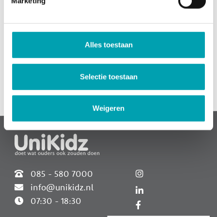
Marketing
Uiteraard wil je als ouder weten hoe de GGD onze opvang
heeft beoordeeld. Bekijk direct het meest
recente inspectierapport:
Alles toestaan
Bekijk rapport BSO
Selectie toestaan
Widgets
Weigeren
085 - 580 7000
info@unikidz.nl
07:30 - 18:30