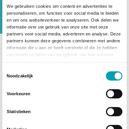
oudercommissie aan UniKidz. Elk jaar
We gebruiken cookies om content en advertenties te
wordt onze opvang beoordeeld door de
personaliseren, om functies voor social media te bieden
GGD Inspectie Kinderopvang.
en om ons websiteverkeer te analyseren. Ook delen we
informatie over uw gebruik van onze site met onze
partners voor social media, adverteren en analyse. Deze
partners kunnen deze gegevens combineren met andere
informatie die u aan ze heeft verstrekt of die ze hebben
UniKidz werkt harmonieus samen met onze actieve
verzameld op basis van uw gebruik van hun services.
oudercommissie. De oudercommissie behartigt de
belangen van alle ouders van UniKidz. Alle vragen,
Toestemmingsselectie
suggesties, ideeën en opmerkingen kunnen via de
Noodzakelijk
oudercommissie worden voorgelegd aan de directie. Doel
is om zo de ouders een heldere stem te geven in de
opvangomgeving van hun kind(eren) en om met elkaar
Voorkeuren
opvang en talentontwikkeling steeds beter vorm te geven.
Heb je vragen, suggesties, ideeën of opmerkingen? Laat
Statistieken
het de oudercommissie weten door een mail te sturen
naar
ocsporthelden@unikidz.nl
.