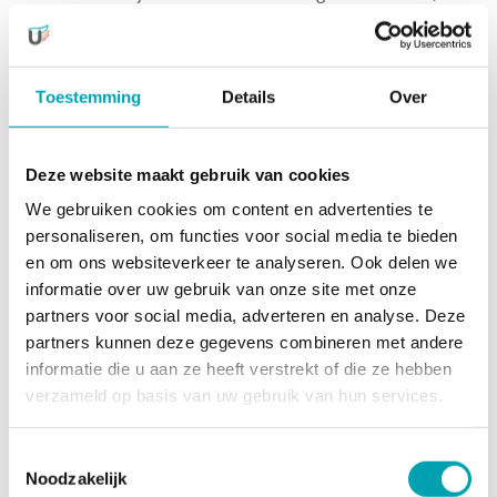
brengen wij de kinderen met de BSO-bus (STINT) of met
de fiets naar MHCW. We hebben maar een beperkt aantal
plekken in de BSO-bus (STINT), daarom gaat de voorkeur
Toestemming
Details
Over
ook uit naar fietsen. Dit is natuurlijk wel onder begeleiding
van onze professional.
Tijdens de training blijft een van
onze medewerkers bij de kinderen aanwezig. Na afloop
Deze website maakt gebruik van cookies
van de training brengen wij de kinderen weer terug naar
de BSO.
We gebruiken cookies om content en advertenties te
personaliseren, om functies voor social media te bieden
en om ons websiteverkeer te analyseren. Ook delen we
Om gebruik te kunnen maken van deze
informatie over uw gebruik van onze site met onze
service, gelden de volgende
partners voor social media, adverteren en analyse. Deze
voorwaarden:
partners kunnen deze gegevens combineren met andere
Je kind staat op woensdag en/of vrijdag ingeschreven
informatie die u aan ze heeft verstrekt of die ze hebben
bij Unikidz
verzameld op basis van uw gebruik van hun services.
Je kind zit op Het Weesperrijk of de Jozefschool
Toestemmingsselectie
Je schrijft je kind zelf in bij MHCW (de kosten voor
Noodzakelijk
het lidmaatschap zijn voor eigen rekening)