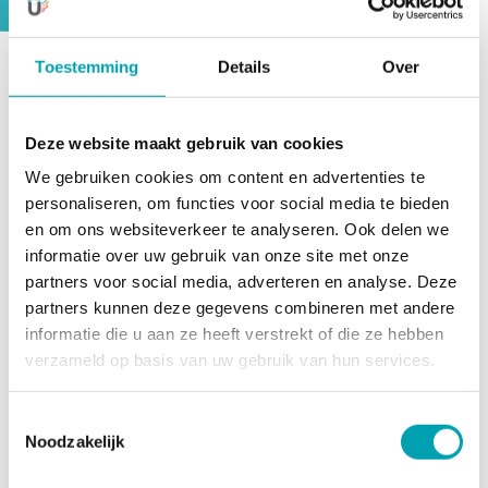
Toestemming
Details
Over
At UniKidz, you get a total package with care during
working days and vacations. There are no additional
Deze website maakt gebruik van cookies
costs for our activities that you would normally pay for
in addition to the childcare costs. It also makes certain
We gebruiken cookies om content en advertenties te
activities accessible to children who normally would
personaliseren, om functies voor social media te bieden
not have access to them.
en om ons websiteverkeer te analyseren. Ook delen we
informatie over uw gebruik van onze site met onze
partners voor social media, adverteren en analyse. Deze
The rates at UniKidz
partners kunnen deze gegevens combineren met andere
Staatslieden for 2026 are as
informatie die u aan ze heeft verstrekt of die ze hebben
follows:
verzameld op basis van uw gebruik van hun services.
Toestemmingsselectie
Type of care
Hourly rate
Noodzakelijk
After-school care (52 weeks)
€ 12,49