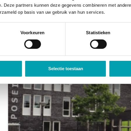
rondleiding. Laat je gegevens achter en wij bellen j
e. Deze partners kunnen deze gegevens combineren met andere i
erzameld op basis van uw gebruik van hun services.
Vrijblijvend kennismakingsgespr
Voorkeuren
Statistieken
Rondleiding aanvrag
Selectie toestaan