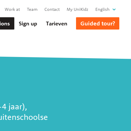
Work at
Team
Contact
My UniKidz
English
Guided tour?
ions
Sign up
Tarieven
4 jaar),
uitenschoolse