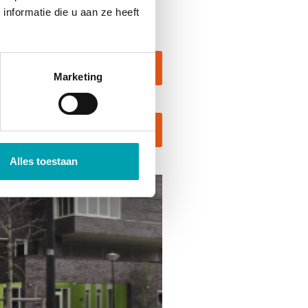
e binnen één werkdag terug!
nformatie die u aan ze heeft
ek aanvragen
Marketing
en
Alles toestaan