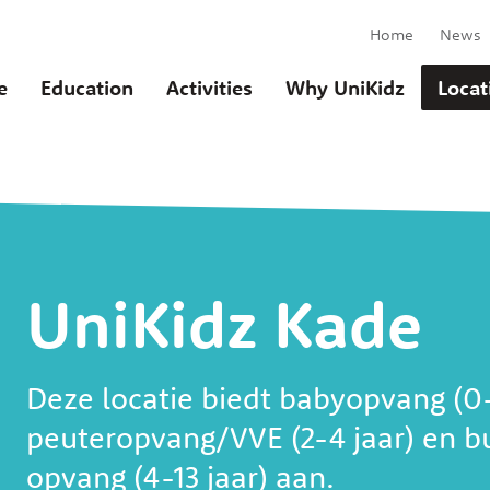
Home
News
e
Education
Activities
Why UniKidz
Locat
UniKidz Kade
u
Deze locatie biedt babyopvang (0-
peuteropvang/VVE (2-4 jaar) en b
opvang (4-13 jaar) aan.