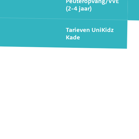
Peuteropvang/VVE
(2-4 jaar)
Tarieven UniKidz
Kade
Widgets