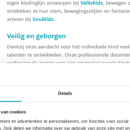
eigen kledinglijn ontwerpen bij
SkillsKidz
, bewegen z
ontdekken ze hun stem, bewegingsstijlen en fantasie 
acteren bij
SoulKidz
.
Veilig en geborgen
Dankzij onze aandacht voor het individuele kind voel
talenten te ontwikkelen. Onze professionele docente
professionals zorgen voor een omgeving waarin kinde
voelen.
Direct inschrijven bij UniKidz Kade
Details
 van cookies
Meer weten?
ent en advertenties te personaliseren, om functies voor social
Dat kan! Neem contact met ons op voor een vrijblijv
. Ook delen we informatie over uw gebruik van onze site met on