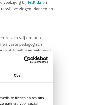
e veelzijdig bij
FitKidz
en
terwijl ze zingen, dansen en
en ze zich vrij om hun
n en vaste pedagogisch
ren zich veilig en geborgen
Over
 media te bieden en om ons
end gesprek óf een
ze partners voor social